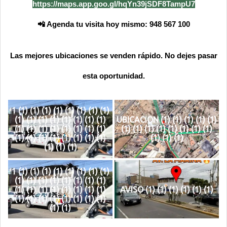
https://maps.app.goo.gl/hqYn39jSDF8TampU7
📲 Agenda tu visita hoy mismo: 948 567 100
Las mejores ubicaciones se venden rápido. No dejes pasar
esta oportunidad.
1 (1) (1) (1) (1) (1) (1) (1) (1)
(1) (1) (1) (1) (1) (1) (1) (1)
UBICACION (1) (1) (1) (1) (1)
(1) (1) (1) (1) (1) (1) (1) (1)
(1) (1) (1) (1) (1) (1) (1) (1)
(1) (1) (1) (1) (1) (1) (1) (1)
(1) (1) (1)
(1) (1) (1)
1 (1) (1) (1) (1) (1) (1) (1) (1)
(1) (1) (1) (1) (1) (1) (1) (1)
(1) (1) (1) (1) (1) (1) (1) (1)
AVISO (1) (1) (1) (1) (1) (1)
(1) (1) (1) (1) (1) (1) (1) (1)
(1) (1)