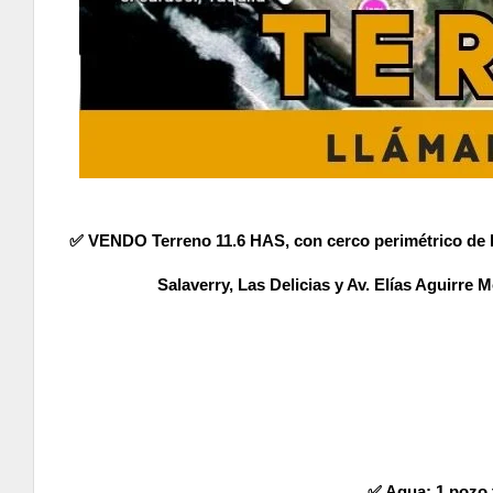
✅️ VENDO Terreno 11.6 HAS, con cerco perimétrico de lad
Salaverry, Las Delicias y Av. Elías Aguirre 
✅️ Agua: 1 pozo 