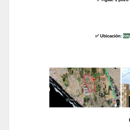
✅️ Ubicación:
ht