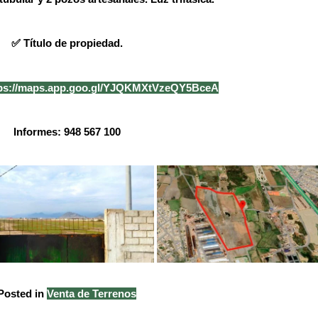
✅️ Título de propiedad.
tps://maps.app.goo.gl/YJQKMXtVzeQY5BceA
Informes: 948 567 100
Posted in
Venta de Terrenos