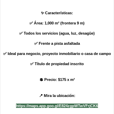
✨
Características:
✅ Área: 1,000 m² (frontera 9 m)
✅ Todos los servicios (agua, luz, desagüe)
✅ Frente a pista asfaltada
✅ Ideal para negocio, proyecto inmobiliario o casa de campo
✅ Título de propiedad inscrito
💲
Precio: $175 x m²
📍 Mira la ubicación:
https://maps.app.goo.gl/E824zgpWTwVFrjCK6