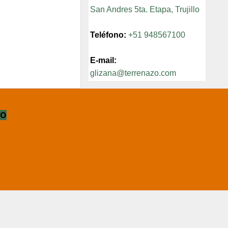
San Andres 5ta. Etapa, Trujillo
Teléfono:
+51 948567100
E-mail:
glizana@terrenazo.com
TO